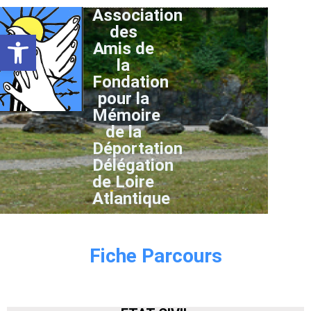
Association
des
Ouvrir la barre d’outils
Amis de
la
Fondation
pour la
Mémoire
de la
Déportation
Délégation
de Loire
Atlantique
Fiche Parcours