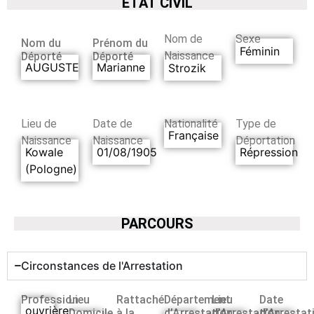
ETAT CIVIL
Nom de
Sexe
Nom du
Prénom du
Féminin
Naissance
Déporté
Déporté
AUGUSTE
Marianne
Strozik
Lieu de
Date de
Nationalité
Type de
Française
Naissance
Naissance
Déportation
Kowale
01/08/1905
Répression
(Pologne)
PARCOURS
Circonstances de l'Arrestation
Profession
Lieu
Rattaché
Département
Lieu
Date
ouvrière
Domicile
à la
d’Arrestation
d’Arrestation
d’Arrestat