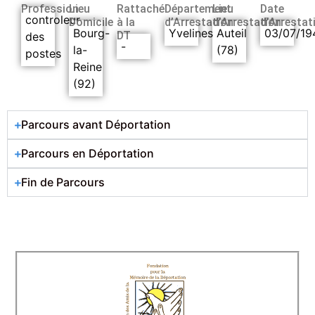
Profession
Lieu
Rattaché
Département
Lieu
Date
controleur
Domicile
à la
d’Arrestation
d’Arrestation
d’Arrestat
Bourg-
Yvelines
Auteil
03/07/19
DT
des
-
la-
(78)
postes
Reine
(92)
Parcours avant Déportation
Parcours en Déportation
Fin de Parcours