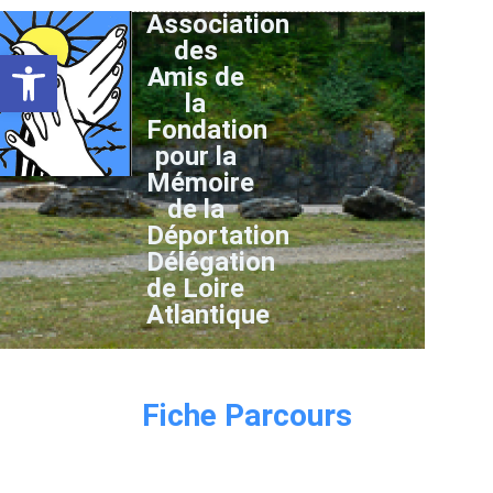
Association
des
Ouvrir la barre d’outils
Amis de
la
Fondation
pour la
Mémoire
de la
Déportation
Délégation
de Loire
Atlantique
Fiche Parcours