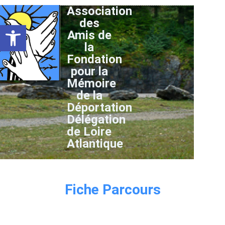
Association
des
Ouvrir la barre d’outils
Amis de
la
Fondation
pour la
Mémoire
de la
Déportation
Délégation
de Loire
Atlantique
Fiche Parcours