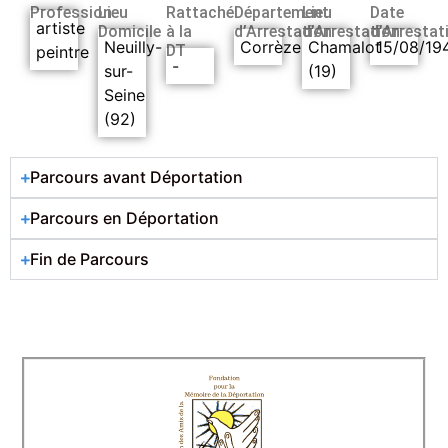
Profession
Lieu
Rattaché
Département
Lieu
Date
artiste
Domicile
à la
d’Arrestation
d’Arrestation
d’Arrestat
Neuilly-
Corrèze
Chamalot
15/08/19
DT
peintre
-
sur-
(19)
Seine
(92)
Parcours avant Déportation
Parcours en Déportation
Fin de Parcours