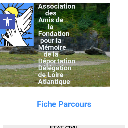
Association
des
Ouvrir la barre d’outils
Amis de
la
Fondation
pour la
Mémoire
de la
Déportation
Délégation
de Loire
Atlantique
Fiche Parcours
ETAT CIVIL