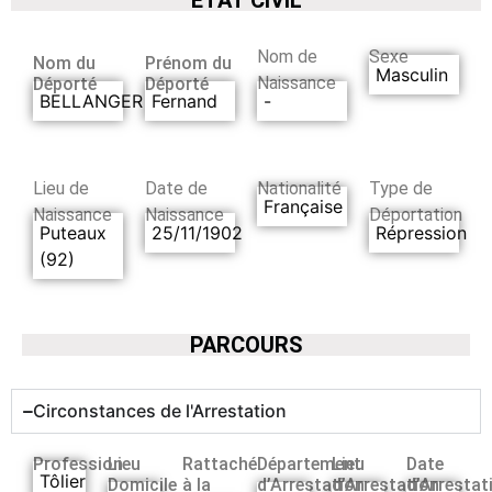
Nom de
Sexe
Nom du
Prénom du
Masculin
Naissance
Déporté
Déporté
BELLANGER
Fernand
-
Lieu de
Date de
Nationalité
Type de
Française
Naissance
Naissance
Déportation
Puteaux
25/11/1902
Répression
(92)
PARCOURS
Circonstances de l'Arrestation
Profession
Lieu
Rattaché
Département
Lieu
Date
Tôlier
Domicile
à la
d’Arrestation
d’Arrestation
d’Arrestat