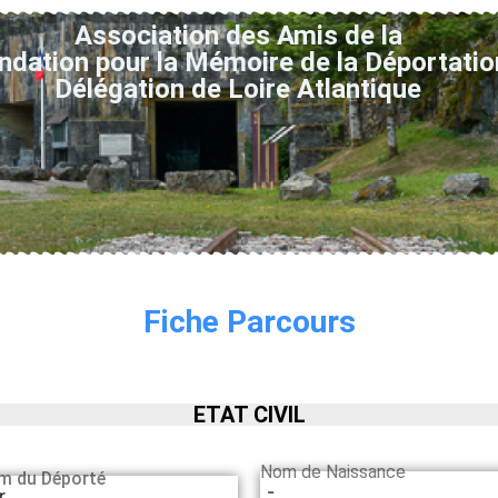
Association des Amis de la
ndation pour la Mémoire de la Déportatio
Délégation de Loire Atlantique
Fiche Parcours
ETAT CIVIL
Nom de Naissance
m du Déporté
-
r