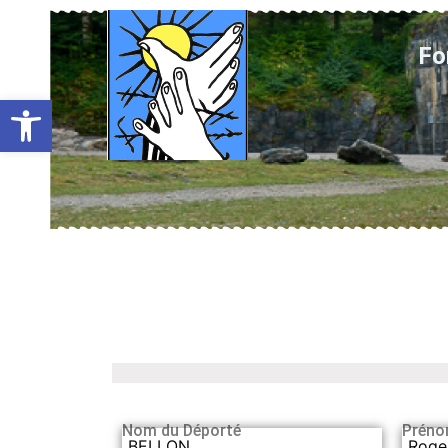
Fo
Ouvrir la barre d’outils
Nom du Déporté
Préno
BELLON
Roge