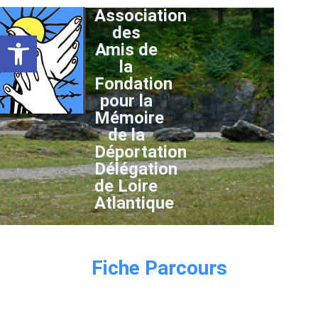
Association
des
Ouvrir la barre d’outils
Amis de
la
Fondation
pour la
Mémoire
de la
Déportation
Délégation
de Loire
Atlantique
Fiche Parcours