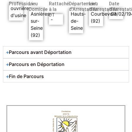
Profession
Lieu
Rattaché
Département
Lieu
Date
ouvrière
Domicile
à la
d’Arrestation
d’Arrestation
d’Arrestat
Asnières-
Hauts-
Courbevoie
03/02/19
DT
d'usine
-
sur-
de-
(92)
Seine
Seine
(92)
Parcours avant Déportation
Parcours en Déportation
Fin de Parcours