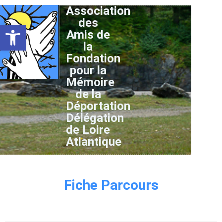
Association
des
Ouvrir la barre d’outils
Amis de
la
Fondation
pour la
Mémoire
de la
Déportation
Délégation
de Loire
Atlantique
Fiche Parcours