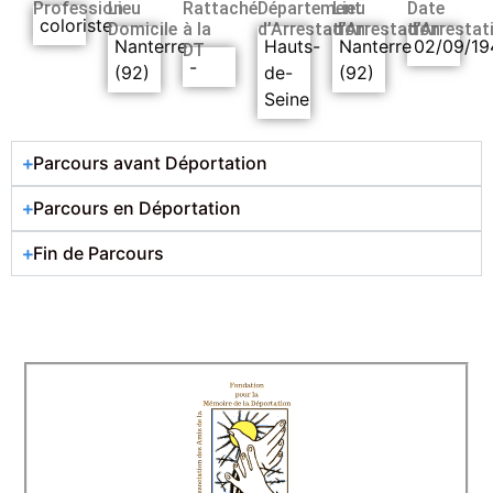
Profession
Lieu
Rattaché
Département
Lieu
Date
coloriste
Domicile
à la
d’Arrestation
d’Arrestation
d’Arrestat
Nanterre
Hauts-
Nanterre
02/09/19
DT
-
(92)
de-
(92)
Seine
Parcours avant Déportation
Parcours en Déportation
Fin de Parcours