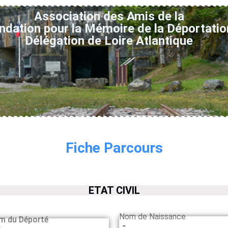
Association des Amis de la
ndation pour la Mémoire de la Déportatio
Délégation de Loire Atlantique
Fiche Parcours
ETAT CIVIL
Nom de Naissance
m du Déporté
-
e