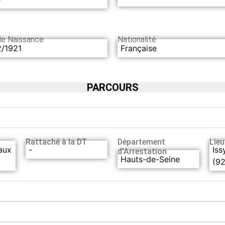
de Naissance
Nationalité
2/1921
Française
PARCOURS
Rattaché à la DT
Département
Lieu
aux
-
Iss
d’Arrestation
Hauts-de-Seine
(92