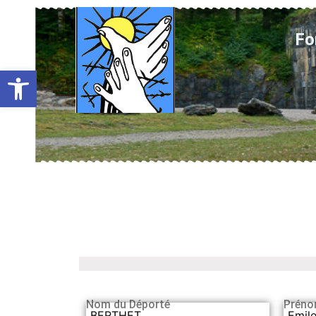
Fo
Ouvrir la barre d’outils
Nom du Déporté
Préno
BERTHET
Emil