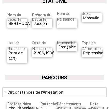
ETAT CIVIL
Nom de
Sexe
Nom du
Prénom du
Masculin
Naissance
Déporté
Déporté
BERTHUCAT
Joseph
-
Lieu de
Date de
Nationalité
Type de
Française
Naissance
Naissance
Déportation
Brioude
21/06/1906
Répression
(43)
PARCOURS
Circonstances de l'Arrestation
Profession
Lieu
Rattaché
Département
Lieu
Date
chaudronnier
Domicile
à la
d’Arrestation
d’Arrestation
d’Arrestat