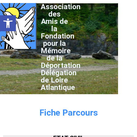
Association
des
Ouvrir la barre d’outils
Amis de
la
Fondation
pour la
Mémoire
de la
Déportation
Délégation
de Loire
Atlantique
Fiche Parcours