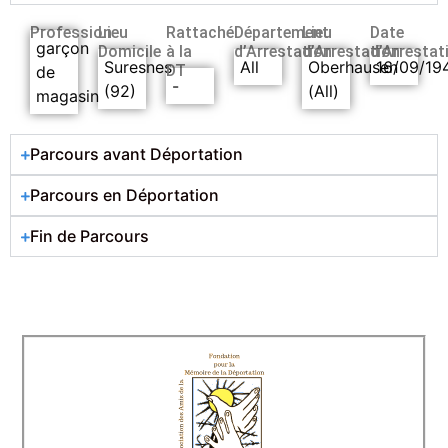
Profession
Lieu
Rattaché
Département
Lieu
Date
garçon
Domicile
à la
d’Arrestation
d’Arrestation
d’Arrestat
Suresnes
All
Oberhausen
16/09/19
DT
de
-
(92)
(All)
magasin
Parcours avant Déportation
Parcours en Déportation
Fin de Parcours