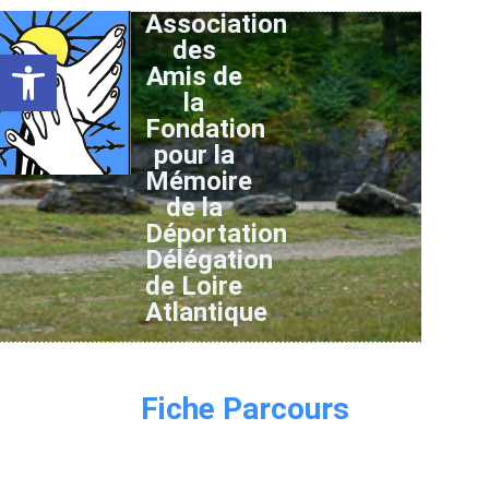
Association
des
Ouvrir la barre d’outils
Amis de
la
Fondation
pour la
Mémoire
de la
Déportation
Délégation
de Loire
Atlantique
Fiche Parcours