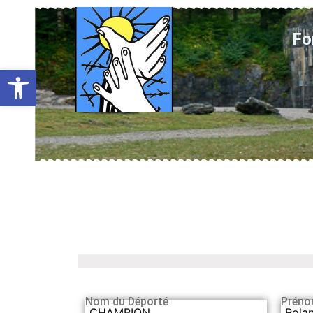
Fo
Ouvrir la barre d’outils
Nom du Déporté
Préno
CHAMPION
Rola