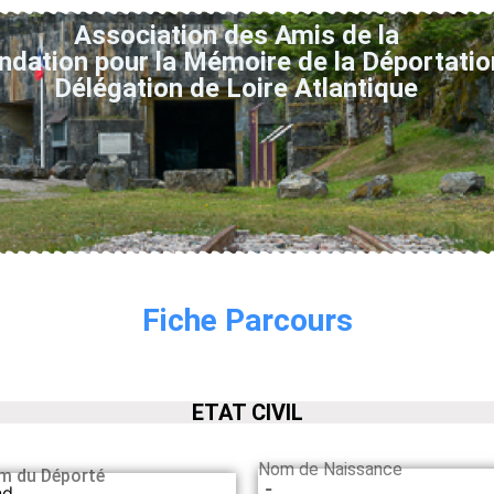
Association des Amis de la
ndation pour la Mémoire de la Déportatio
Délégation de Loire Atlantique
Fiche Parcours
ETAT CIVIL
Nom de Naissance
m du Déporté
-
nd