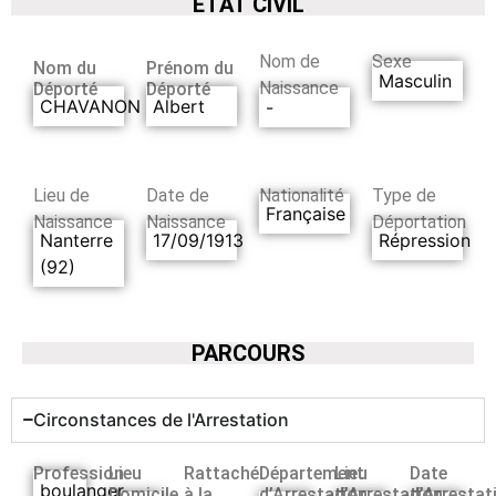
ETAT CIVIL
Nom de
Sexe
Nom du
Prénom du
Masculin
Naissance
Déporté
Déporté
CHAVANON
Albert
-
Lieu de
Date de
Nationalité
Type de
Française
Naissance
Naissance
Déportation
Nanterre
17/09/1913
Répression
(92)
PARCOURS
Circonstances de l'Arrestation
Profession
Lieu
Rattaché
Département
Lieu
Date
boulanger
Domicile
à la
d’Arrestation
d’Arrestation
d’Arrestat