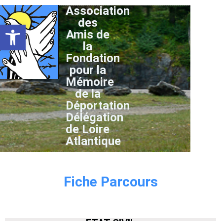
Association
des
Ouvrir la barre d’outils
Amis de
la
Fondation
pour la
Mémoire
de la
Déportation
Délégation
de Loire
Atlantique
Fiche Parcours