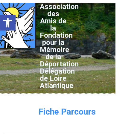
Association
des
Ouvrir la barre d’outils
Amis de
la
Fondation
pour la
Mémoire
de la
Déportation
Délégation
de Loire
Atlantique
Fiche Parcours