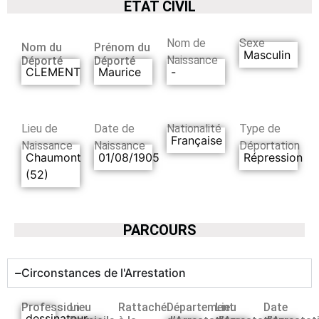
ETAT CIVIL
Nom de
Sexe
Nom du
Prénom du
Masculin
Naissance
Déporté
Déporté
CLEMENT
Maurice
-
Lieu de
Date de
Nationalité
Type de
Française
Naissance
Naissance
Déportation
Chaumont
01/08/1905
Répression
(52)
PARCOURS
Circonstances de l'Arrestation
Profession
Lieu
Rattaché
Département
Lieu
Date
dessinateur