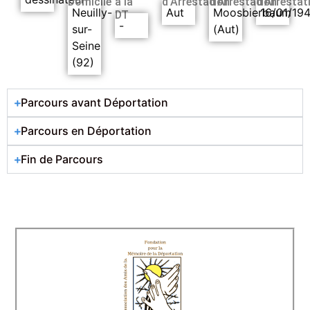
Domicile
à la
d’Arrestation
d’Arrestation
d’Arrestat
Neuilly-
Aut
Moosbierbaum
16/01/19
DT
-
sur-
(Aut)
Seine
(92)
Parcours avant Déportation
Parcours en Déportation
Fin de Parcours