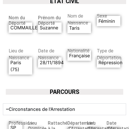
ETAT CIVIL
Nom de
Sexe
Nom du
Prénom du
Féminin
Naissance
Déporté
Déporté
COMMAILLE
Suzanne
Taris
Lieu de
Date de
Nationalité
Type de
Française
Naissance
Naissance
Déportation
Paris
28/11/1894
Répression
(75)
PARCOURS
Circonstances de l'Arrestation
Profession
Lieu
Rattaché
Département
Lieu
Date
SP
Domicile
à la
d’Arrestation
d’Arrestation
d’Arrestat