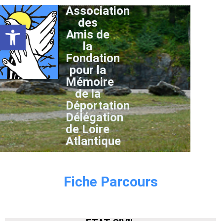
Association
des
Ouvrir la barre d’outils
Amis de
la
Fondation
pour la
Mémoire
de la
Déportation
Délégation
de Loire
Atlantique
Fiche Parcours