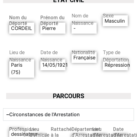
Nom de
Sexe
Nom du
Prénom du
Masculin
Naissance
Déporté
Déporté
CORDEIL
Pierre
-
Lieu de
Date de
Nationalité
Type de
Française
Naissance
Naissance
Déportation
Paris
14/05/1921
Répression
(75)
PARCOURS
Circonstances de l'Arrestation
Profession
Lieu
Rattaché
Département
Lieu
Date
dessinateur
Domicile
à la
d’Arrestation
d’Arrestation
d’Arrestat