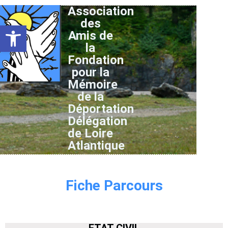
Association
des
Ouvrir la barre d’outils
Amis de
la
Fondation
pour la
Mémoire
de la
Déportation
Délégation
de Loire
Atlantique
Fiche Parcours
ETAT CIVIL