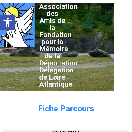
Association
des
Ouvrir la barre d’outils
Amis de
la
Fondation
pour la
Mémoire
de la
Déportation
Délégation
de Loire
Atlantique
Fiche Parcours