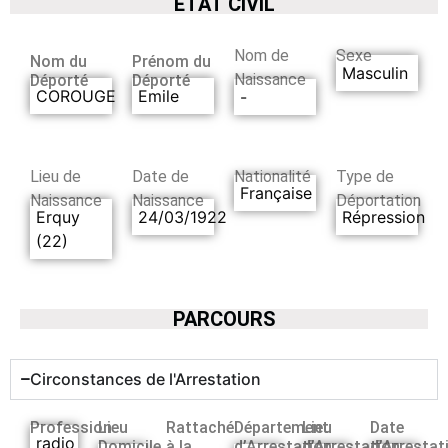
ETAT CIVIL
Nom de
Sexe
Nom du
Prénom du
Masculin
Naissance
Déporté
Déporté
COROUGE
Emile
-
Lieu de
Date de
Nationalité
Type de
Française
Naissance
Naissance
Déportation
Erquy
24/03/1922
Répression
(22)
PARCOURS
Circonstances de l'Arrestation
Profession
Lieu
Rattaché
Département
Lieu
Date
radio
Domicile
à la
d’Arrestation
d’Arrestation
d’Arrestat