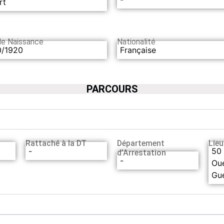
rt
de Naissance
Nationalité
0/1920
Française
PARCOURS
Rattaché à la DT
Département
Lieu
-
50
d’Arrestation
-
Ou
Gu