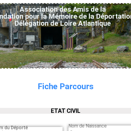
Association des Amis de la
ndation pour la Mémoire de la Déportatio
Délégation de Loire Atlantique
Fiche Parcours
ETAT CIVIL
Nom de Naissance
m du Déporté
-