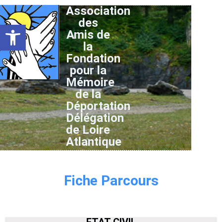
Association
des
Ouvrir la barre d’outils
Amis de
la
Fondation
pour la
Mémoire
de la
Déportation
Délégation
de Loire
Atlantique
Fiche Parcours
ETAT CIVIL