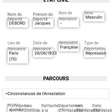
Nom de
Sexe
Nom du
Prénom du
Masculin
Naissance
Déporté
Déporté
DEBORD
Jacques
-
Lieu de
Date de
Nationalité
Type de
Française
Naissance
Naissance
Déportation
Paris
28/06/1923
Répression
(75)
PARCOURS
Circonstances de l'Arrestation
Profession
Lieu
Rattaché
Département
Lieu
Date
ajusteur
Domicile
à la
d’Arrestation
d’Arrestation
d’Arrestat