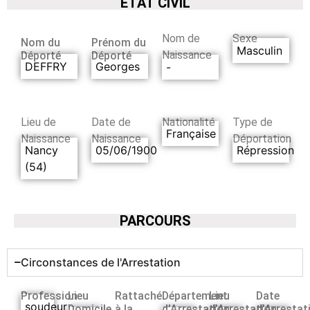
ETAT CIVIL
Nom de
Sexe
Nom du
Prénom du
Masculin
Naissance
Déporté
Déporté
DEFFRY
Georges
-
Lieu de
Date de
Nationalité
Type de
Française
Naissance
Naissance
Déportation
Nancy
05/06/1900
Répression
(54)
PARCOURS
Circonstances de l'Arrestation
Profession
Lieu
Rattaché
Département
Lieu
Date
soudeur
Domicile
à la
d’Arrestation
d’Arrestation
d’Arrestat