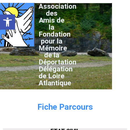
Association
des
Ouvrir la barre d’outils
Amis de
la
Fondation
pour la
Mémoire
de la
Déportation
Délégation
de Loire
Atlantique
Fiche Parcours