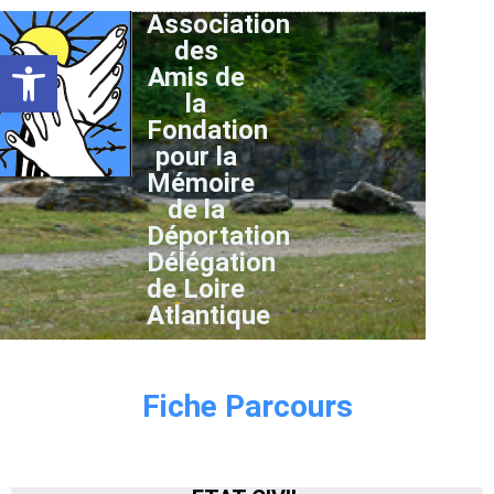
Association
des
Ouvrir la barre d’outils
Amis de
la
Fondation
pour la
Mémoire
de la
Déportation
Délégation
de Loire
Atlantique
Fiche Parcours