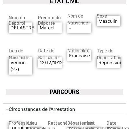
ETAT CIVIL
Nom de
Sexe
Nom du
Prénom du
Masculin
Naissance
Déporté
Déporté
DELASTRE
Marcel
-
Lieu de
Date de
Nationalité
Type de
Française
Naissance
Naissance
Déportation
Vernon
12/12/1912
Répression
(27)
PARCOURS
Circonstances de l'Arrestation
Profession
Lieu
Rattaché
Département
Lieu
Date
tourneur
Domicile
à la
d’Arrestation
d’Arrestation
d’Arrestat