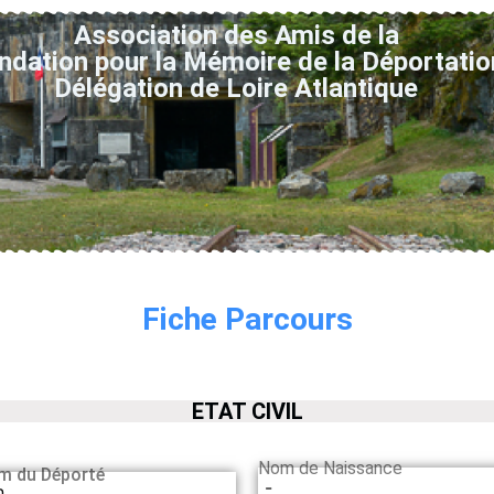
Association des Amis de la
ndation pour la Mémoire de la Déportatio
Délégation de Loire Atlantique
Fiche Parcours
ETAT CIVIL
Nom de Naissance
m du Déporté
-
n