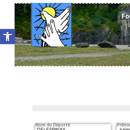
Fo
Ouvrir la barre d’outils
Nom du Déporté
Préno
DELESPINAY
Julie