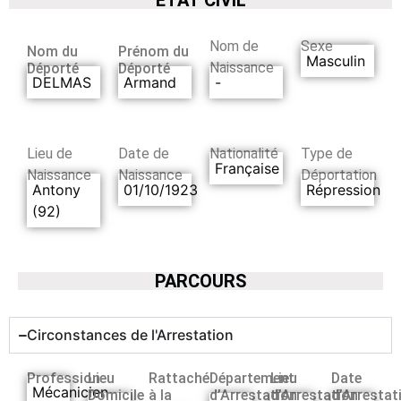
Nom de
Sexe
Nom du
Prénom du
Masculin
Naissance
Déporté
Déporté
DELMAS
Armand
-
Lieu de
Date de
Nationalité
Type de
Française
Naissance
Naissance
Déportation
Antony
01/10/1923
Répression
(92)
PARCOURS
Circonstances de l'Arrestation
Profession
Lieu
Rattaché
Département
Lieu
Date
Mécanicien
Domicile
à la
d’Arrestation
d’Arrestation
d’Arrestat