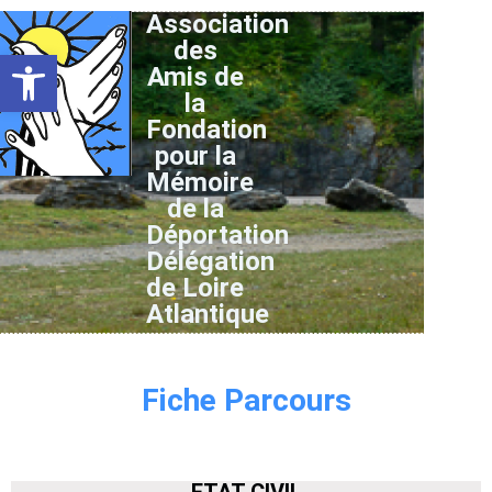
Association
des
Ouvrir la barre d’outils
Amis de
la
Fondation
pour la
Mémoire
de la
Déportation
Délégation
de Loire
Atlantique
Fiche Parcours
ETAT CIVIL