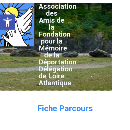
Association
des
Ouvrir la barre d’outils
Amis de
la
Fondation
pour la
Mémoire
de la
Déportation
Délégation
de Loire
Atlantique
Fiche Parcours