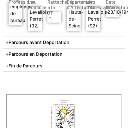
Profession
Lieu
Rattaché
Département
Lieu
Date
employée
Domicile
à la
d’Arrestation
d’Arrestation
d’Arrestat
Levallois-
Hauts-
Levallois-
23/10/19
DT
de
-
Perret
de-
Perret
bureau
(92)
Seine
(92)
Parcours avant Déportation
Parcours en Déportation
Fin de Parcours