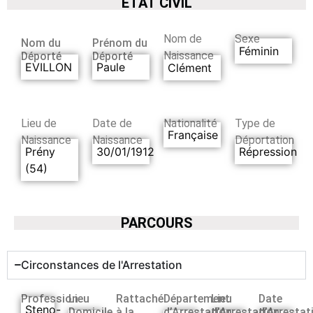
ETAT CIVIL
Nom de
Sexe
Nom du
Prénom du
Féminin
Naissance
Déporté
Déporté
EVILLON
Paule
Clément
Lieu de
Date de
Nationalité
Type de
Française
Naissance
Naissance
Déportation
Prény
30/01/1912
Répression
(54)
PARCOURS
Circonstances de l'Arrestation
Profession
Lieu
Rattaché
Département
Lieu
Date
Steno-
Domicile
à la
d’Arrestation
d’Arrestation
d’Arrestat