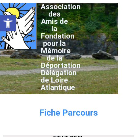
Association
des
Ouvrir la barre d’outils
Amis de
la
Fondation
pour la
Mémoire
de la
Déportation
Délégation
de Loire
Atlantique
Fiche Parcours