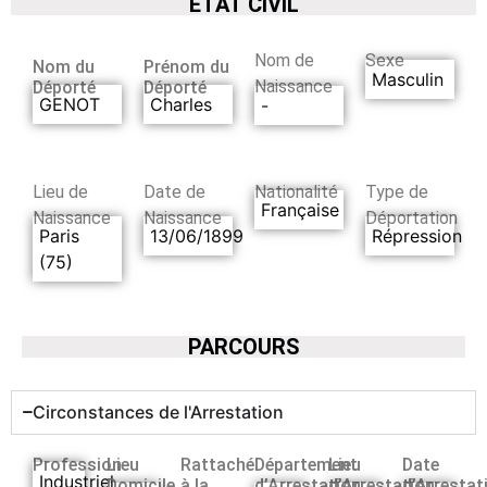
ETAT CIVIL
Nom de
Sexe
Nom du
Prénom du
Masculin
Naissance
Déporté
Déporté
GENOT
Charles
-
Lieu de
Date de
Nationalité
Type de
Française
Naissance
Naissance
Déportation
Paris
13/06/1899
Répression
(75)
PARCOURS
Circonstances de l'Arrestation
Profession
Lieu
Rattaché
Département
Lieu
Date
Industriel
Domicile
à la
d’Arrestation
d’Arrestation
d’Arrestat