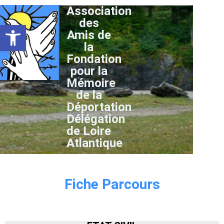
Association
des
Ouvrir la barre d’outils
Amis de
la
Fondation
pour la
Mémoire
de la
Déportation
Délégation
de Loire
Atlantique
Fiche Parcours