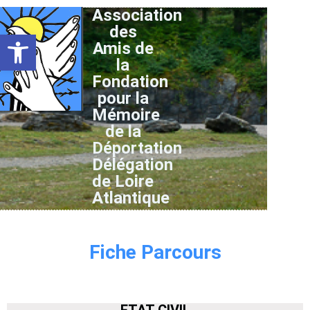
Association
des
Ouvrir la barre d’outils
Amis de
la
Fondation
pour la
Mémoire
de la
Déportation
Délégation
de Loire
Atlantique
Fiche Parcours
ETAT CIVIL