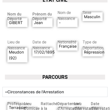
Nom de
Sexe
Nom du
Prénom du
Masculin
Naissance
Déporté
Déporté
GIBERT
Jean
-
Lieu de
Date de
Nationalité
Type de
Française
Naissance
Naissance
Déportation
Meudon
17/02/1895
Répression
(92)
PARCOURS
Circonstances de l'Arrestation
Profession
Lieu
Rattaché
Département
Lieu
Date
Terrassier
Domicile
à la
d’Arrestation
d’Arrestation
d’Arrestat