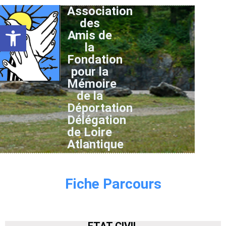
Association
des
Ouvrir la barre d’outils
Amis de
la
Fondation
pour la
Mémoire
de la
Déportation
Délégation
de Loire
Atlantique
Fiche Parcours
ETAT CIVIL