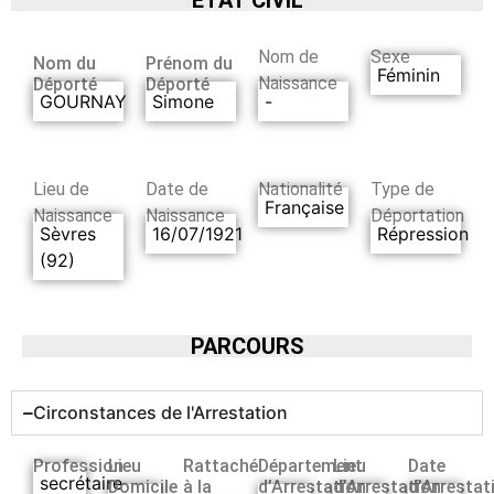
Nom de
Sexe
Nom du
Prénom du
Féminin
Naissance
Déporté
Déporté
GOURNAY
Simone
-
Lieu de
Date de
Nationalité
Type de
Française
Naissance
Naissance
Déportation
Sèvres
16/07/1921
Répression
(92)
PARCOURS
Circonstances de l'Arrestation
Profession
Lieu
Rattaché
Département
Lieu
Date
secrétaire
Domicile
à la
d’Arrestation
d’Arrestation
d’Arrestat