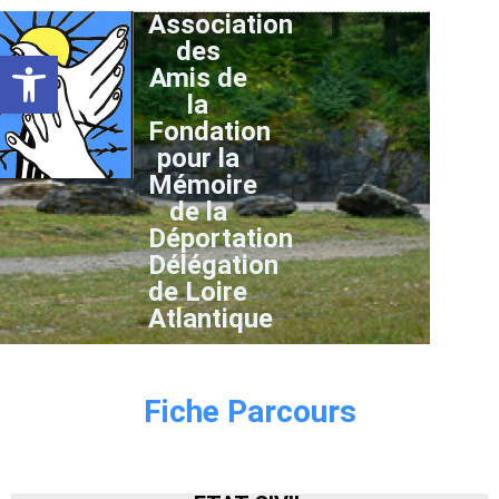
Association
des
Ouvrir la barre d’outils
Amis de
la
Fondation
pour la
Mémoire
de la
Déportation
Délégation
de Loire
Atlantique
Fiche Parcours