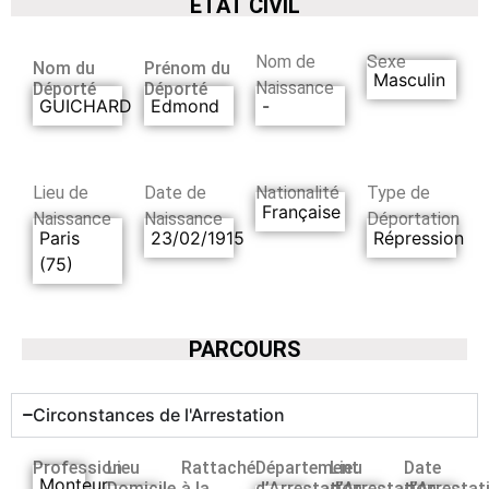
ETAT CIVIL
Nom de
Sexe
Nom du
Prénom du
Masculin
Naissance
Déporté
Déporté
GUICHARD
Edmond
-
Lieu de
Date de
Nationalité
Type de
Française
Naissance
Naissance
Déportation
Paris
23/02/1915
Répression
(75)
PARCOURS
Circonstances de l'Arrestation
Profession
Lieu
Rattaché
Département
Lieu
Date
Monteur
Domicile
à la
d’Arrestation
d’Arrestation
d’Arrestat