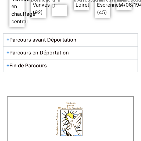
Vanves
Loiret
Escrennes
14/06/19
DT
en
-
(92)
(45)
chauffage
central
Parcours avant Déportation
Parcours en Déportation
Fin de Parcours