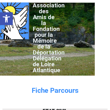
Association
des
Ouvrir la barre d’outils
Amis de
la
Fondation
pour la
Mémoire
de la
Déportation
Délégation
de Loire
Atlantique
Fiche Parcours