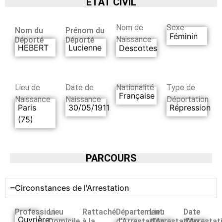
ETAT CIVIL
Nom de
Sexe
Nom du
Prénom du
Féminin
Naissance
Déporté
Déporté
HEBERT
Lucienne
Descottes
Lieu de
Date de
Nationalité
Type de
Française
Naissance
Naissance
Déportation
Paris
30/05/1911
Répression
(75)
PARCOURS
Circonstances de l'Arrestation
Profession
Lieu
Rattaché
Département
Lieu
Date
Ouvrière
Domicile
à la
d’Arrestation
d’Arrestation
d’Arrestat