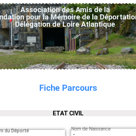
Association des Amis de la
ndation pour la Mémoire de la Déportatio
Délégation de Loire Atlantique
Fiche Parcours
ETAT CIVIL
Nom de Naissance
m du Déporté
-