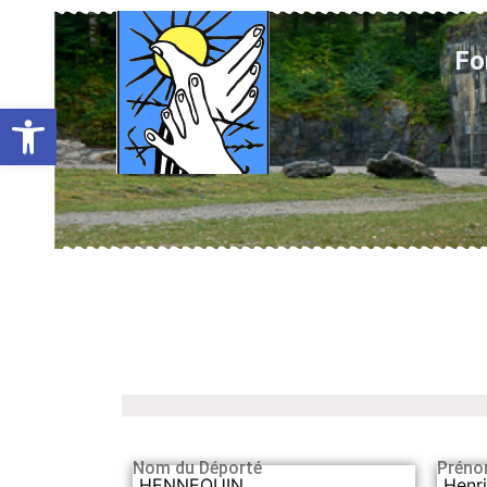
Fo
Ouvrir la barre d’outils
Nom du Déporté
Préno
HENNEQUIN
Henri