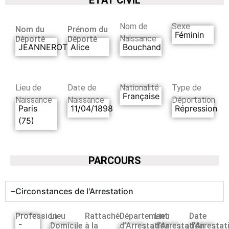
Nom de
Sexe
Nom du
Prénom du
Féminin
Naissance
Déporté
Déporté
JEANNEROT
Alice
Bouchand
Lieu de
Date de
Nationalité
Type de
Française
Naissance
Naissance
Déportation
Paris
11/04/1898
Répression
(75)
PARCOURS
Circonstances de l'Arrestation
Profession
Lieu
Rattaché
Département
Lieu
Date
-
Domicile
à la
d’Arrestation
d’Arrestation
d’Arrestat