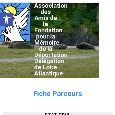
Association
des
Ouvrir la barre d’outils
Amis de
la
Fondation
pour la
Mémoire
de la
Déportation
Délégation
de Loire
Atlantique
Fiche Parcours
ETAT CIVIL