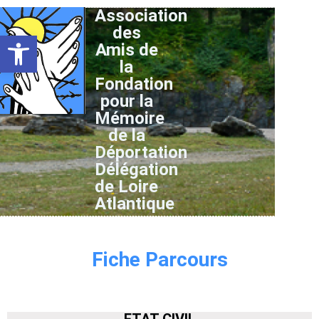
Association
des
Ouvrir la barre d’outils
Amis de
la
Fondation
pour la
Mémoire
de la
Déportation
Délégation
de Loire
Atlantique
Fiche Parcours
ETAT CIVIL