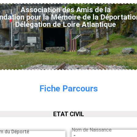
Association des Amis de la
ndation pour la Mémoire de la Déportatio
Délégation de Loire Atlantique
Fiche Parcours
ETAT CIVIL
Nom de Naissance
m du Déporté
-