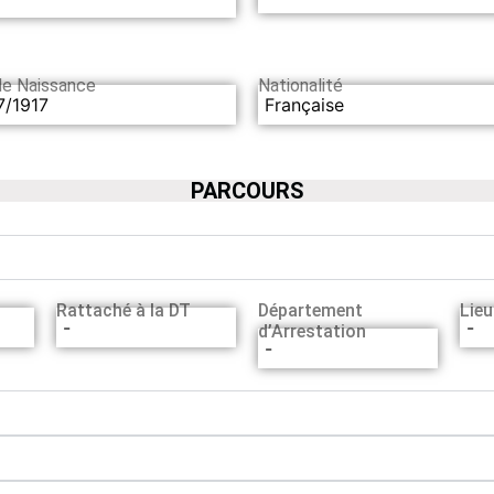
de Naissance
Nationalité
7/1917
Française
PARCOURS
Rattaché à la DT
Département
Lieu
-
-
d’Arrestation
-