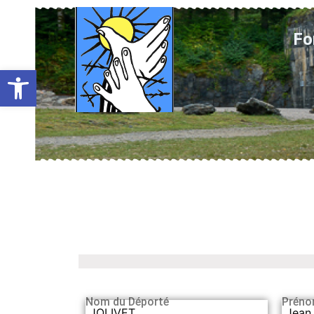
Fo
Ouvrir la barre d’outils
Nom du Déporté
Préno
JOLIVET
Jean