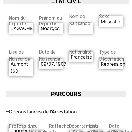
ETAT CIVIL
Nom de
Sexe
Nom du
Prénom du
Masculin
Naissance
Déporté
Déporté
LAGACHE
Georges
-
Lieu de
Date de
Nationalité
Type de
Française
Naissance
Naissance
Déportation
Aumont
09/07/1907
Répression
(60)
PARCOURS
Circonstances de l'Arrestation
Profession
Lieu
Rattaché
Département
Lieu
Date
Tourneur
Domicile
à la
d’Arrestation
d’Arrestation
d’Arrestat