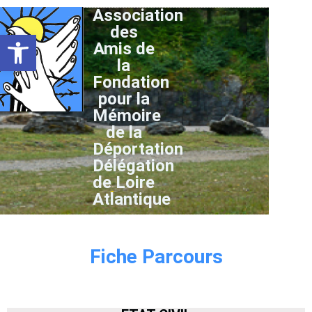
Association
des
Ouvrir la barre d’outils
Amis de
la
Fondation
pour la
Mémoire
de la
Déportation
Délégation
de Loire
Atlantique
Fiche Parcours