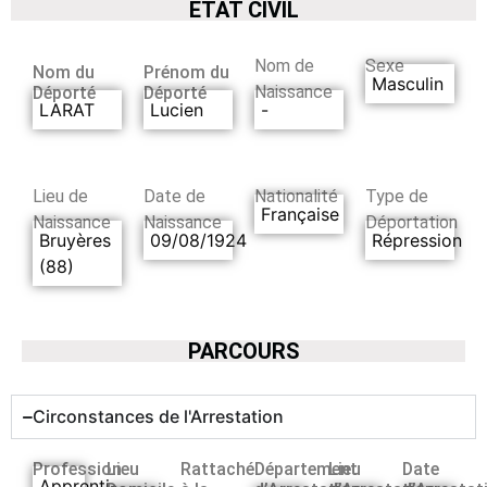
ETAT CIVIL
Nom de
Sexe
Nom du
Prénom du
Masculin
Naissance
Déporté
Déporté
LARAT
Lucien
-
Lieu de
Date de
Nationalité
Type de
Française
Naissance
Naissance
Déportation
Bruyères
09/08/1924
Répression
(88)
PARCOURS
Circonstances de l'Arrestation
Profession
Lieu
Rattaché
Département
Lieu
Date
Apprenti-