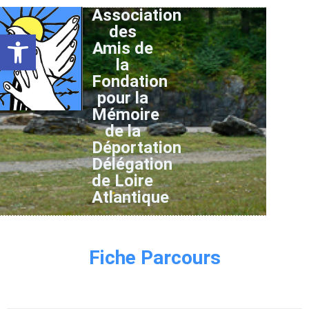
Association
des
Ouvrir la barre d’outils
Amis de
la
Fondation
pour la
Mémoire
de la
Déportation
Délégation
de Loire
Atlantique
Fiche Parcours