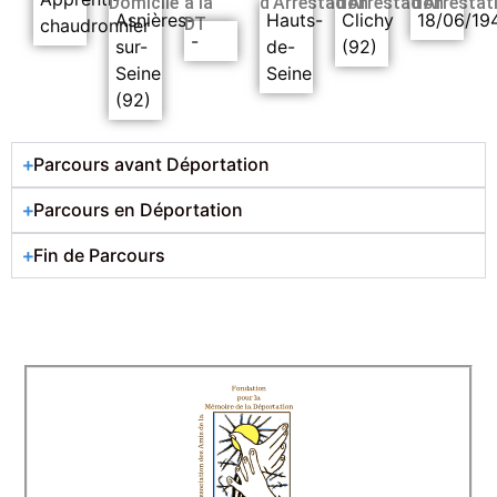
Domicile
à la
d’Arrestation
d’Arrestation
d’Arrestat
Asnières-
Hauts-
Clichy
18/06/19
DT
chaudronnier
-
sur-
de-
(92)
Seine
Seine
(92)
Parcours avant Déportation
Parcours en Déportation
Fin de Parcours