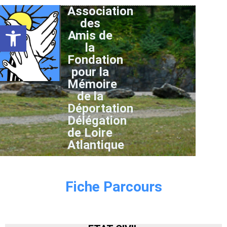
Association
des
Ouvrir la barre d’outils
Amis de
la
Fondation
pour la
Mémoire
de la
Déportation
Délégation
de Loire
Atlantique
Fiche Parcours