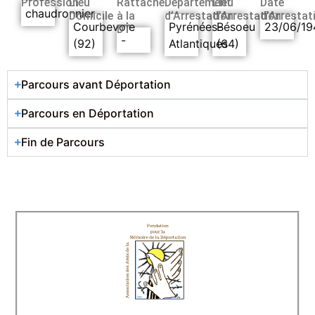
Profession
Lieu
Rattaché
Département
Lieu
Date
chaudronnier
Domicile
à la
d’Arrestation
d’Arrestation
d’Arrestat
Courbevoie
Pyrénées-
Bésoeu
23/06/19
DT
-
(92)
Atlantiques
(64)
Parcours avant Déportation
Parcours en Déportation
Fin de Parcours