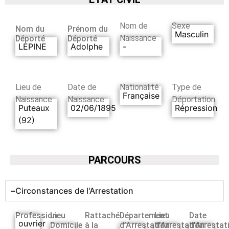
Nom de
Sexe
Nom du
Prénom du
Masculin
Naissance
Déporté
Déporté
LEPINE
Adolphe
-
Lieu de
Date de
Nationalité
Type de
Française
Naissance
Naissance
Déportation
Puteaux
02/06/1895
Répression
(92)
PARCOURS
Circonstances de l'Arrestation
Profession
Lieu
Rattaché
Département
Lieu
Date
ouvrier
Domicile
à la
d’Arrestation
d’Arrestation
d’Arrestat