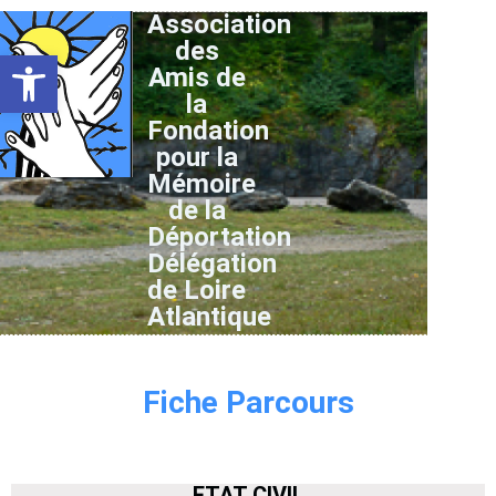
Association
des
Ouvrir la barre d’outils
Amis de
la
Fondation
pour la
Mémoire
de la
Déportation
Délégation
de Loire
Atlantique
Fiche Parcours
ETAT CIVIL