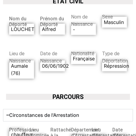
ETAT CIVIL
Nom de
Sexe
Nom du
Prénom du
Masculin
Naissance
Déporté
Déporté
LOUCHET
Alfred
-
Lieu de
Date de
Nationalité
Type de
Française
Naissance
Naissance
Déportation
Aumale
06/06/1902
Répression
(76)
PARCOURS
Circonstances de l'Arrestation
Profession
Lieu
Rattaché
Département
Lieu
Date
chauffeur
Domicile
à la
d’Arrestation
d’Arrestation
d’Arrestat