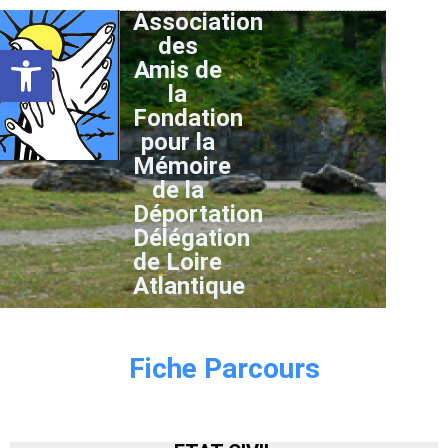
Association
des
Ouvrir la barre d’outils
Amis de
la
Fondation
pour la
Mémoire
de la
Déportation
Délégation
de Loire
Atlantique
Fiche Parcours