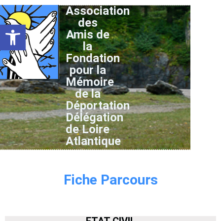
Association
des
Ouvrir la barre d’outils
Amis de
la
Fondation
pour la
Mémoire
de la
Déportation
Délégation
de Loire
Atlantique
Fiche Parcours
ETAT CIVIL