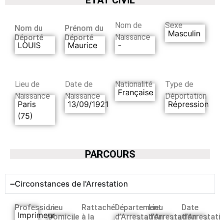
Nom de
Sexe
Nom du
Prénom du
Masculin
Naissance
Déporté
Déporté
LOUIS
Maurice
-
Lieu de
Date de
Nationalité
Type de
Française
Naissance
Naissance
Déportation
Paris
13/09/1921
Répression
(75)
PARCOURS
Circonstances de l'Arrestation
Profession
Lieu
Rattaché
Département
Lieu
Date
Imprimeur
Domicile
à la
d’Arrestation
d’Arrestation
d’Arrestat