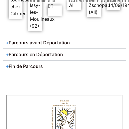
Domicile
à la
d’Arrestation
d’Arrestation
d’Arrestat
Issy-
All
Zschopau
14/09/19
DT
chez
-
les-
(All)
Citroën
Moulineaux
(92)
Parcours avant Déportation
Parcours en Déportation
Fin de Parcours