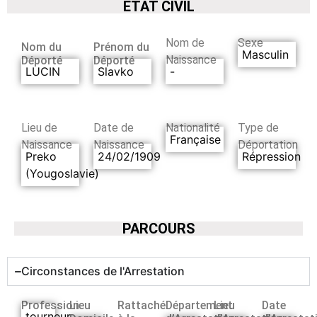
ETAT CIVIL
Nom de
Sexe
Nom du
Prénom du
Masculin
Naissance
Déporté
Déporté
LUCIN
Slavko
-
Lieu de
Date de
Nationalité
Type de
Française
Naissance
Naissance
Déportation
Preko
24/02/1909
Répression
(Yougoslavie)
PARCOURS
Circonstances de l'Arrestation
Profession
Lieu
Rattaché
Département
Lieu
Date
tourneur