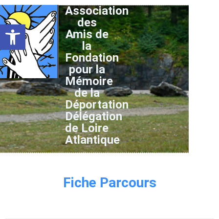
Association
des
Ouvrir la barre d’outils
Amis de
la
Fondation
pour la
Mémoire
de la
Déportation
Délégation
de Loire
Atlantique
Fiche Parcours