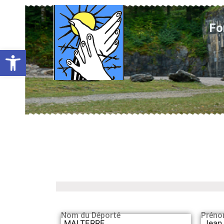
Fo
Ouvrir la barre d’outils
Nom du Déporté
Préno
MALTERRE
Jean