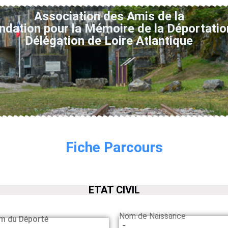
Association des Amis de la
ndation pour la Mémoire de la Déportatio
Délégation de Loire Atlantique
Fiche Parcours
ETAT CIVIL
Nom de Naissance
m du Déporté
-