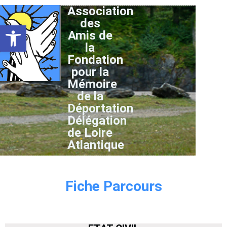
Association
des
Ouvrir la barre d’outils
Amis de
la
Fondation
pour la
Mémoire
de la
Déportation
Délégation
de Loire
Atlantique
Fiche Parcours