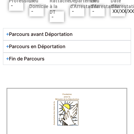
Profession
Lieu
Rattaché
Département
Lieu
Date
-
Domicile
à la
d’Arrestation
d’Arrestation
d’Arrestat
-
-
-
XX/XX/X
DT
-
Parcours avant Déportation
Parcours en Déportation
Fin de Parcours