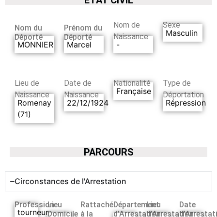
Nom de
Sexe
Nom du
Prénom du
Masculin
Naissance
Déporté
Déporté
MONNIER
Marcel
-
Lieu de
Date de
Nationalité
Type de
Française
Naissance
Naissance
Déportation
Romenay
22/12/1924
Répression
(71)
PARCOURS
Circonstances de l'Arrestation
Profession
Lieu
Rattaché
Département
Lieu
Date
tourneur
Domicile
à la
d’Arrestation
d’Arrestation
d’Arrestat