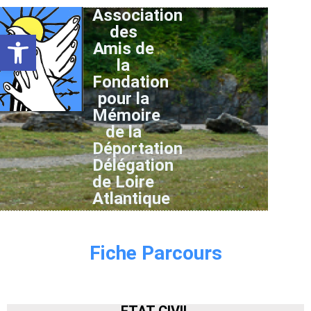
Association
des
Ouvrir la barre d’outils
Amis de
la
Fondation
pour la
Mémoire
de la
Déportation
Délégation
de Loire
Atlantique
Fiche Parcours
ETAT CIVIL