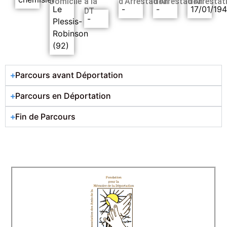
Domicile
à la
d’Arrestation
d’Arrestation
d’Arrestat
Le
-
-
17/01/19
DT
-
Plessis-
Robinson
(92)
Parcours avant Déportation
Parcours en Déportation
Fin de Parcours