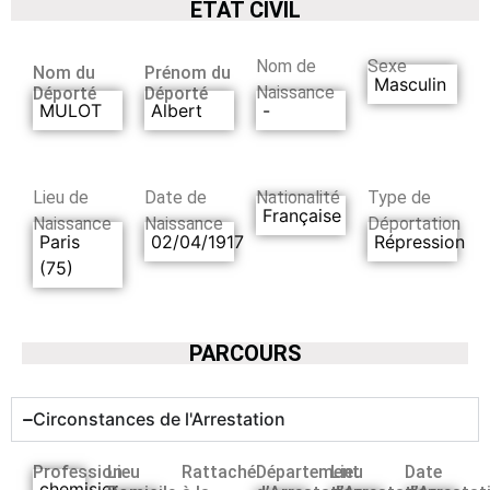
ETAT CIVIL
Nom de
Sexe
Nom du
Prénom du
Masculin
Naissance
Déporté
Déporté
MULOT
Albert
-
Lieu de
Date de
Nationalité
Type de
Française
Naissance
Naissance
Déportation
Paris
02/04/1917
Répression
(75)
PARCOURS
Circonstances de l'Arrestation
Profession
Lieu
Rattaché
Département
Lieu
Date
chemisier