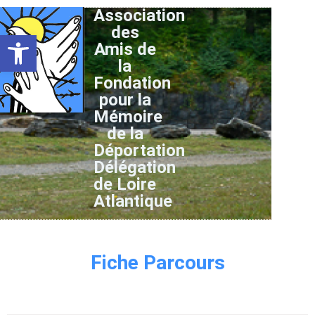
Association
des
Ouvrir la barre d’outils
Amis de
la
Fondation
pour la
Mémoire
de la
Déportation
Délégation
de Loire
Atlantique
Fiche Parcours