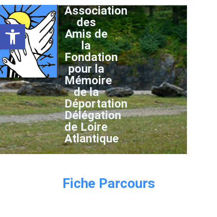
Association
des
Ouvrir la barre d’outils
Amis de
la
Fondation
pour la
Mémoire
de la
Déportation
Délégation
de Loire
Atlantique
Fiche Parcours