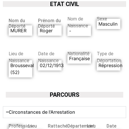
ETAT CIVIL
Nom de
Sexe
Nom du
Prénom du
Masculin
Naissance
Déporté
Déporté
MURER
Roger
-
Lieu de
Date de
Nationalité
Type de
Française
Naissance
Naissance
Déportation
Brousseval
02/12/1913
Répression
(52)
PARCOURS
Circonstances de l'Arrestation
Profession
Lieu
Rattaché
Département
Lieu
Date