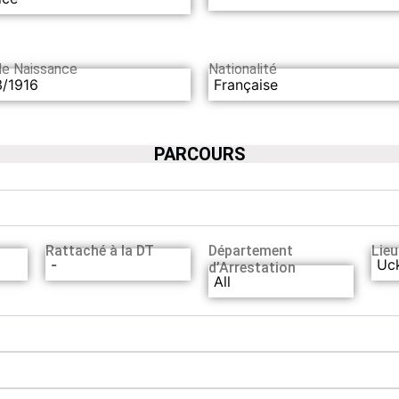
de Naissance
Nationalité
3/1916
Française
PARCOURS
Rattaché à la DT
Département
Lieu
-
Uc
d’Arrestation
All