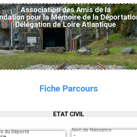
Association des Amis de la
ndation pour la Mémoire de la Déportatio
Délégation de Loire Atlantique
Fiche Parcours
ETAT CIVIL
Nom de Naissance
m du Déporté
-
ice