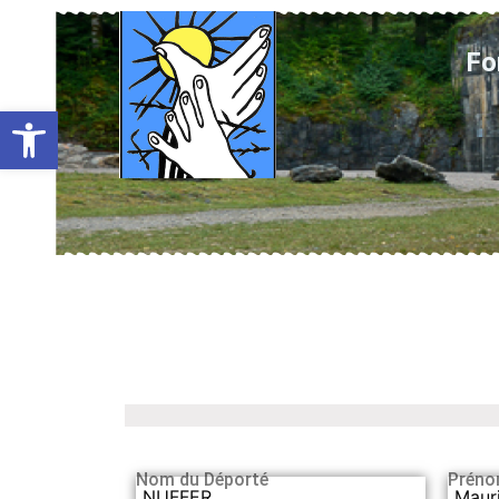
Fo
Ouvrir la barre d’outils
Nom du Déporté
Préno
NUFFER
Maur