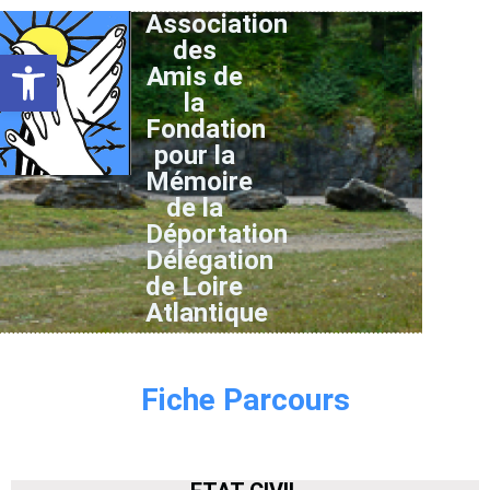
Association
des
Ouvrir la barre d’outils
Amis de
la
Fondation
pour la
Mémoire
de la
Déportation
Délégation
de Loire
Atlantique
Fiche Parcours