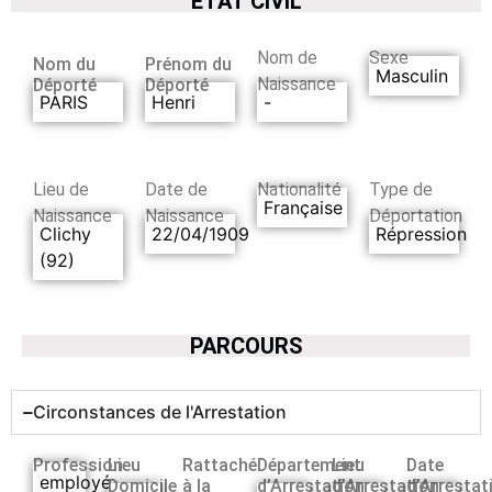
ETAT CIVIL
Nom de
Sexe
Nom du
Prénom du
Masculin
Naissance
Déporté
Déporté
PARIS
Henri
-
Lieu de
Date de
Nationalité
Type de
Française
Naissance
Naissance
Déportation
Clichy
22/04/1909
Répression
(92)
PARCOURS
Circonstances de l'Arrestation
Profession
Lieu
Rattaché
Département
Lieu
Date
employé
Domicile
à la
d’Arrestation
d’Arrestation
d’Arrestat