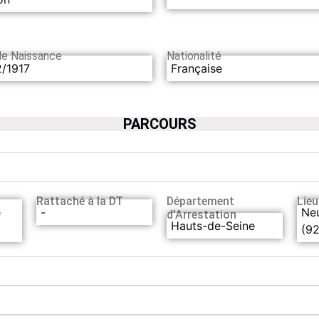
de Naissance
Nationalité
2/1917
Française
PARCOURS
Rattaché à la DT
Département
Lieu
e
-
Neu
d’Arrestation
Hauts-de-Seine
(92