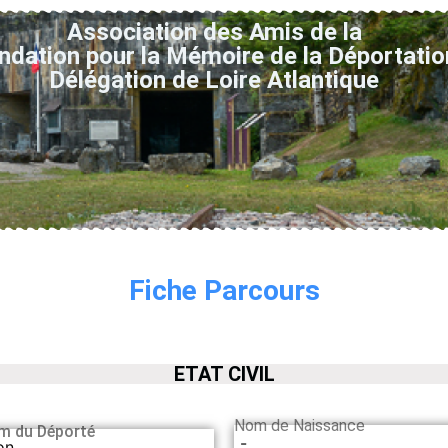
Association des Amis de la
ndation pour la Mémoire de la Déportatio
Délégation de Loire Atlantique
Fiche Parcours
ETAT CIVIL
Nom de Naissance
m du Déporté
-
on