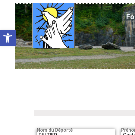
Fo
Ouvrir la barre d’outils
Nom du Déporté
Préno
PELTIER
Gast