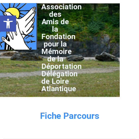
Association
des
Ouvrir la barre d’outils
Amis de
la
Fondation
pour la
Mémoire
de la
Déportation
Délégation
de Loire
Atlantique
Fiche Parcours