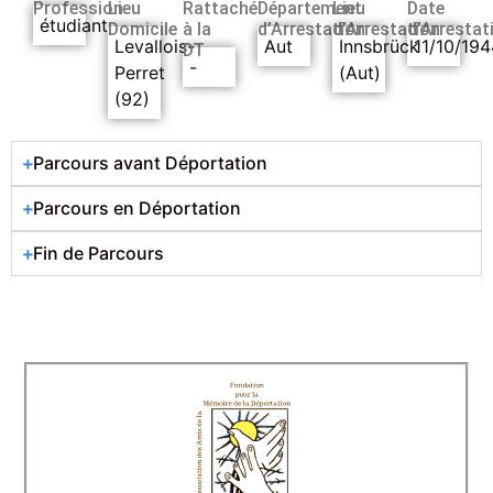
Profession
Lieu
Rattaché
Département
Lieu
Date
étudiant
Domicile
à la
d’Arrestation
d’Arrestation
d’Arrestat
Levallois-
Aut
Innsbrück
11/10/194
DT
-
Perret
(Aut)
(92)
Parcours avant Déportation
Parcours en Déportation
Fin de Parcours