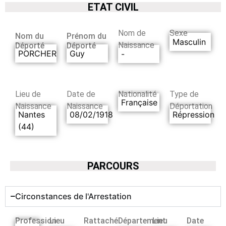
ETAT CIVIL
Nom de
Sexe
Nom du
Prénom du
Masculin
Naissance
Déporté
Déporté
PORCHER
Guy
-
Lieu de
Date de
Nationalité
Type de
Française
Naissance
Naissance
Déportation
Nantes
08/02/1918
Répression
(44)
PARCOURS
Circonstances de l'Arrestation
Profession
Lieu
Rattaché
Département
Lieu
Date