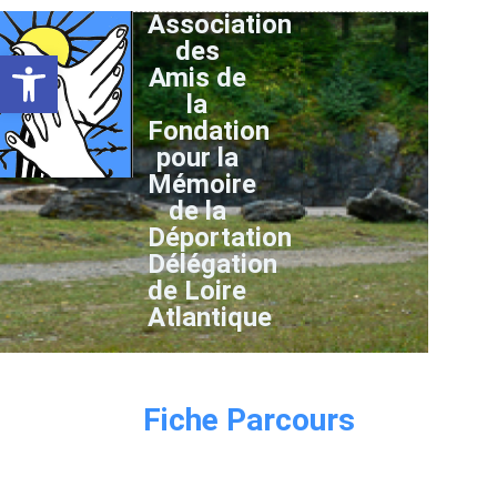
Association
des
Ouvrir la barre d’outils
Amis de
la
Fondation
pour la
Mémoire
de la
Déportation
Délégation
de Loire
Atlantique
Fiche Parcours