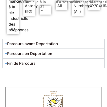
manœuvre
Domicile
à la
d’Arrestation
d’Arrestation
d’Arrestat
Antony
All
Nürnberg
XX/04/19
DT
à la
-
(92)
(All)
cie
industrielle
des
téléphones
Parcours avant Déportation
Parcours en Déportation
Fin de Parcours